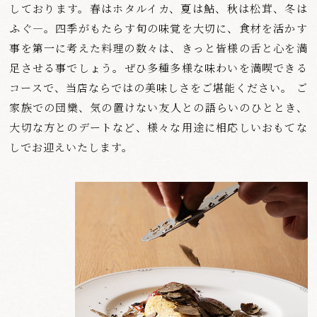
しております。
春はホタルイカ、夏は鮎、秋は松茸、冬は
ふぐ
―
。
四季がもたらす旬の味覚を大切に、食材を活かす
事を第一に考えた料理の数々は、きっと皆様の舌と心を満
足させる事でしょう。
ぜひ多種多様な味わいを満喫できる
コースで、
当店ならではの美味しさをご堪能ください。
ご
家族での団欒、気の置けない友人との語らいのひととき、
大切な方とのデートなど、様々な用途に
相応しいおもてな
しでお迎えいたします。