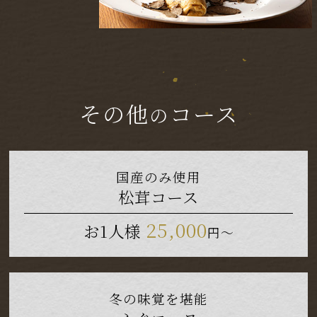
その他
コース
の
国産のみ使用
松茸コース
25,000
お1人様
円～
冬の味覚を堪能