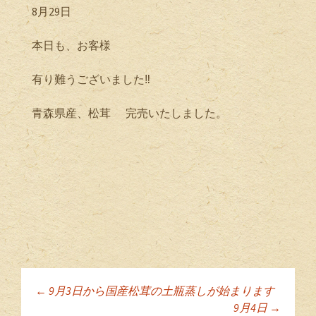
8月29日
本日も、お客様
有り難うございました‼️
青森県産、松茸 完売いたしました。
←
9月3日から国産松茸の土瓶蒸しが始まります
投稿ナビゲーショ
9月4日
→