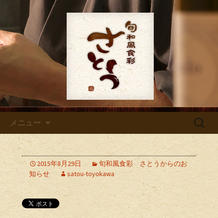
大人呑みデビュー、お祝いなど様々な
シーンでご利用いただけます
豊川にある割烹「旬和風食彩
さとう」のブログ
コンテンツへ移動
検
メニュー
索:
2015年8月29日
旬和風食彩 さとうからのお
知らせ
satou-toyokawa