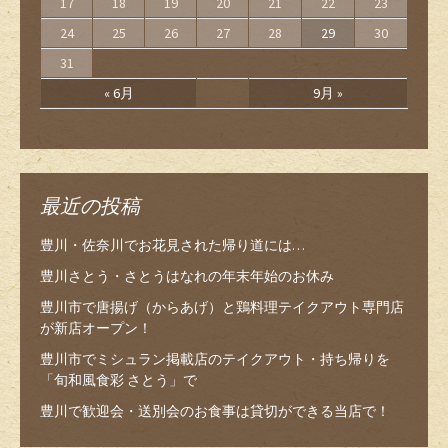
17
18
19
20
21
22
23
24
25
26
27
28
29
30
31
« 6月
9月 »
最近の投稿
豊川・佐奈川でお花見された帰り道には…
豊川さとう・さとうはなれの年末年始のお休み
豊川市で唐揚げ（からあげ）と鶏料理テイクアウト専門店
が新店オープン！
豊川市でミシュラン掲載店のテイクアウト・持ち帰りを
「旬和風食彩 さとう」で
豊川で歓迎会・送別会のお食事は貸切ができる当店で！